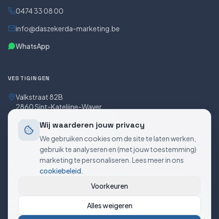
0474 33 08 00
info@daszekerda-marketing.be
WhatsApp
VESTIGINGEN
Valkstraat 82B
2860 Sint-Katelijne-Waver
Wij waarderen jouw privacy
Hendrik Consciencestraat 5
Bus 5/0301
We gebruiken cookies om de site te laten werken,
2800 Mechelen
gebruik te analyseren en (met jouw toestemming)
marketing te personaliseren. Lees meer in ons
cookiebeleid
.
Voorkeuren
©
2026
Daszekerda Marketing. BTW BE0773.621.718. Alle rechten
Alles weigeren
voorbehouden.
Privacy
Cookies
Cookievoorkeuren
Voorwaarden