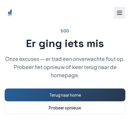
Spring naar inhoud
500
Er ging iets mis
Onze excuses — er trad een onverwachte fout op.
Probeer het opnieuw of keer terug naar de
homepage.
Terug naar home
Probeer opnieuw