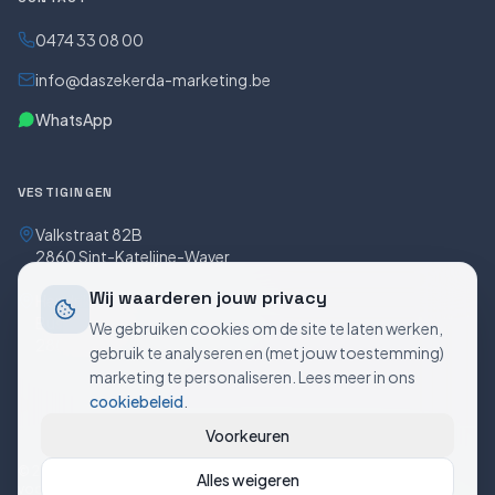
0474 33 08 00
info@daszekerda-marketing.be
WhatsApp
VESTIGINGEN
Valkstraat 82B
2860 Sint-Katelijne-Waver
Wij waarderen jouw privacy
Hendrik Consciencestraat 5
Bus 5/0301
We gebruiken cookies om de site te laten werken,
2800 Mechelen
gebruik te analyseren en (met jouw toestemming)
marketing te personaliseren. Lees meer in ons
cookiebeleid
.
Voorkeuren
©
2026
Daszekerda Marketing. BTW BE0773.621.718. Alle rechten
Alles weigeren
voorbehouden.