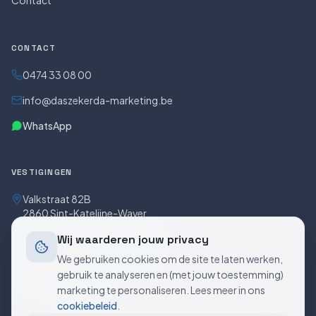
Contact
CONTACT
0474 33 08 00
info@daszekerda-marketing.be
WhatsApp
VESTIGINGEN
Valkstraat 82B
2860 Sint-Katelijne-Waver
Wij waarderen jouw privacy
Hendrik Consciencestraat 5
Bus 5/0301
We gebruiken cookies om de site te laten werken,
2800 Mechelen
gebruik te analyseren en (met jouw toestemming)
marketing te personaliseren. Lees meer in ons
cookiebeleid
.