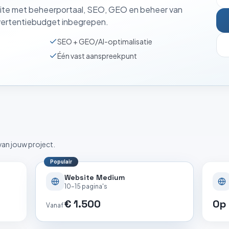
te met beheerportaal, SEO, GEO en beheer van
ertentiebudget inbegrepen
.
SEO + GEO/AI-optimalisatie
Één vast aanspreekpunt
van jouw project.
Populair
Website Medium
10–15 pagina's
€ 1.500
Op
Vanaf