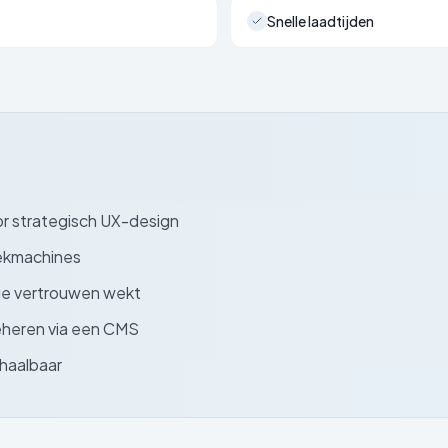
Snelle laadtijden
r strategisch UX-design
oekmachines
die vertrouwen wekt
eheren via een CMS
haalbaar