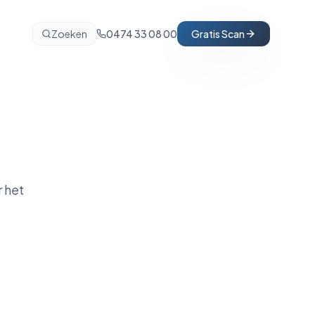
Zoeken
0474 33 08 00
Gratis Scan
 het