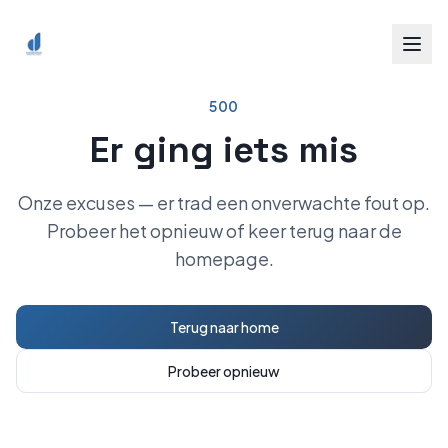
Spring naar inhoud
500
Er ging iets mis
Onze excuses — er trad een onverwachte fout op.
Probeer het opnieuw of keer terug naar de
homepage.
Terug naar home
Probeer opnieuw