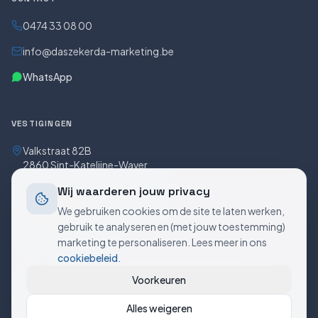
0474 33 08 00
info@daszekerda-marketing.be
WhatsApp
VESTIGINGEN
Valkstraat 82B
2860 Sint-Katelijne-Waver
Wij waarderen jouw privacy
Hendrik Consciencestraat 5
Bus 5/0301
We gebruiken cookies om de site te laten werken,
2800 Mechelen
gebruik te analyseren en (met jouw toestemming)
marketing te personaliseren. Lees meer in ons
cookiebeleid
.
Voorkeuren
©
2026
Daszekerda Marketing. BTW BE0773.621.718. Alle rechten
Alles weigeren
voorbehouden.