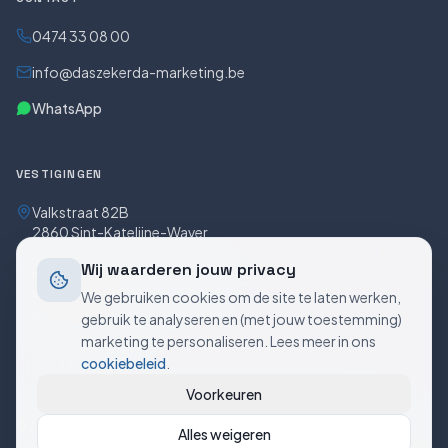
0474 33 08 00
info@daszekerda-marketing.be
WhatsApp
VESTIGINGEN
Valkstraat 82B
2860 Sint-Katelijne-Waver
Wij waarderen jouw privacy
Hendrik Consciencestraat 5
Bus 5/0301
We gebruiken cookies om de site te laten werken,
2800 Mechelen
gebruik te analyseren en (met jouw toestemming)
marketing te personaliseren. Lees meer in ons
cookiebeleid
.
Voorkeuren
©
2026
Daszekerda Marketing. BTW BE0773.621.718. Alle rechten
Alles weigeren
voorbehouden.