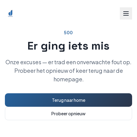
Spring naar inhoud
500
Er ging iets mis
Onze excuses — er trad een onverwachte fout op.
Probeer het opnieuw of keer terug naar de
homepage.
Terug naar home
Probeer opnieuw