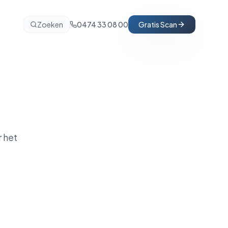
Zoeken
0474 33 08 00
Gratis Scan
 het